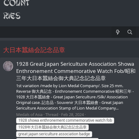
大日本蠶絲会記念品章
1928 Great Japan Sericulture Association Showa
Enthronement Commemorative Watch Fob/昭和
三年大日本蠶絲会御大典記念記念品章
1st variation /made by Lion Medal Company/. Size 25 mm.
Reverse 御大典記念 - Enthronement Commemorative 昭和三年 -
1928 大日本蠶絲會 - Great Japan Sericulture /Silk/ Association
Original case. 記念品 - Souvenir 大日本蠶絲會 - Great Japan
Sericulture Association Stamp of Lion Medal Company...
Medals of Asia
Thread
Feb 28, 2024
1928 showa enthronement commemorative watch fob
1928年大日本蠶絲会御大典記念記念品章
great japan sericulture association badge