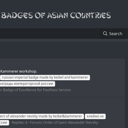
Search
 and Kammerer workshop.
russian imperial badge made by keibel and kammerer
награды императорской россии
m:
Badge of Excellence for Faultless Service
ers of alexander nevsky made by keibel&kammerer
клеймо кк
Replies: 6
Forum:
Order of Saint Alexander Nevsky
ссии