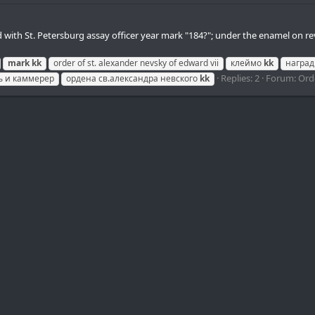
d with St. Petersburg assay officer year mark "184?"; under the enamel on r
mark
kk
order of st. alexander nevsky of edward vii
клеймо
kk
наград
Replies: 2
Forum:
Ord
ь и каммерер
ордена св.александра невского
kk