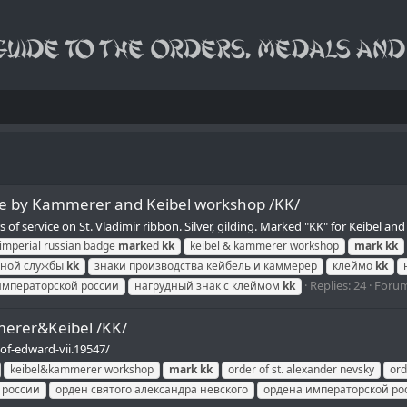
ade by Kammerer and Keibel workshop /KK/
s of service on St. Vladimir ribbon. Silver, gilding. Marked "KK" for Keibel
imperial russian badge
mark
ed
kk
keibel & kammerer workshop
mark
kk
чной службы
kk
знаки производства кейбель и каммерер
клеймо
kk
Replies: 24
Foru
императорской россии
нагрудный знак с клеймом
kk
merer&Keibel /KK/
of-edward-vii.19547/
keibel&kammerer workshop
mark
kk
order of st. alexander nevsky
ord
 россии
орден святого александра невского
ордена императорской ро