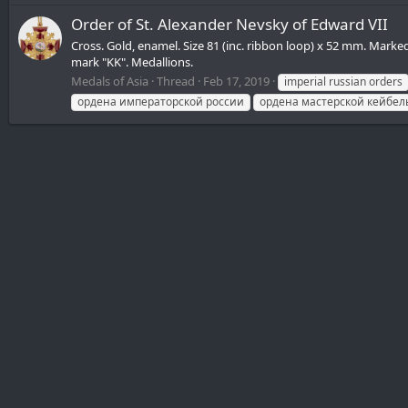
Order of St. Alexander Nevsky of Edward VII
Cross. Gold, enamel. Size 81 (inc. ribbon loop) x 52 mm. Marke
mark "KK". Medallions.
Medals of Asia
Thread
Feb 17, 2019
imperial russian orders
ордена императорской россии
ордена мастерской кейбел