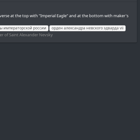
everse at the top with "Imperial Eagle" and at the bottom with maker's
ы императорской россии
орден александра невского эдварда vii
er of Saint Alexander Nevsky