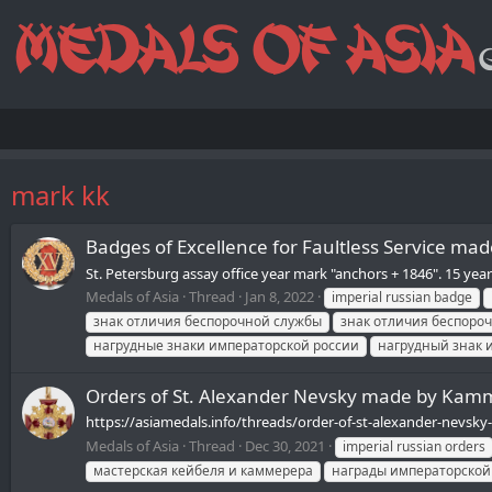
mark kk
Badges of Excellence for Faultless Service m
St. Petersburg assay office year mark "anchors + 1846". 15 year
Medals of Asia
Thread
Jan 8, 2022
imperial russian badge
знак отличия беспорочной службы
знак отличия беспоро
нагрудные знаки императорской россии
нагрудный знак 
Orders of St. Alexander Nevsky made by Kam
https://asiamedals.info/threads/order-of-st-alexander-nevsky-
Medals of Asia
Thread
Dec 30, 2021
imperial russian orders
мастерская кейбеля и каммерера
награды императорской