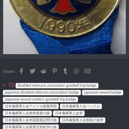
Facebook
Twitter
Reddit
Pinterest
Tumblr
WhatsApp
Email
Share:
T
disabled veterans association goodwill trip badge
a
japanese disabled veterans association badge
japanese wound badge
g
japanese wound soldiers goodwill trip badge
s
日本傷痍軍人会アメリカ親善問団
日本傷痍軍人会バックル
日本傷痍軍人会南米親善の旅
日本傷痍軍人会章
日本傷痍軍人会米国親善訪問の旅
日本傷痍軍人会親善の旅章
日本傷痍軍人会親善交歓欧州の旅