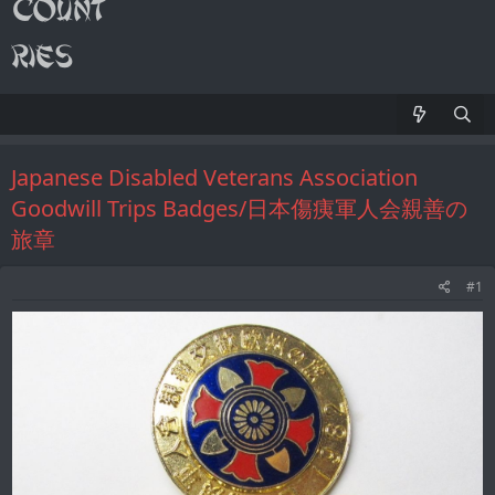
Japanese Disabled Veterans Association
Goodwill Trips Badges/日本傷痍軍人会親善の
旅章
#1