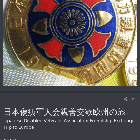
#3
日本傷痍軍人会親善交歓欧州の旅
-
Japanese Disabled Veterans Association Friendship Exchange
Trip to Europe