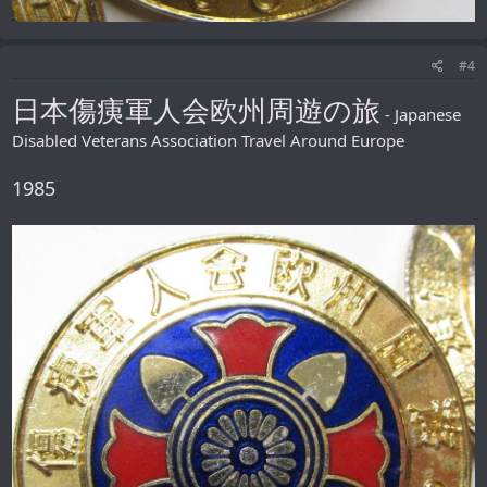
#4
日本傷痍軍人会欧州周遊の旅
- Japanese
Disabled Veterans Association Travel Around Europe
1985