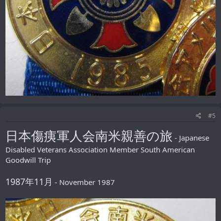
#5
日本傷痍軍人会南米親善の旅
- Japanese
Disabled Veterans Association Member South American
Goodwill Trip
1987年11月
- November 1987